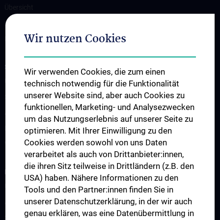
Übersicht
FAQs
Wir nutzen Cookies
Informationen zur Aufnahme von Intensivpatient:innen
STUDIUM, AUS- UND WEITERBILDUNG
Wir verwenden Cookies, die zum einen
Übersicht Ausbildung
technisch notwendig für die Funktionalität
unserer Website sind, aber auch Cookies zu
Studium
funktionellen, Marketing- und Analysezwecken
Ausbildung
um das Nutzungserlebnis auf unserer Seite zu
Fellows & Observer
optimieren. Mit Ihrer Einwilligung zu den
Cookies werden sowohl von uns Daten
Weiterbildung
verarbeitet als auch von Drittanbieter:innen,
die ihren Sitz teilweise in Drittländern (z.B. den
FORSCHUNG
USA) haben. Nähere Informationen zu den
Überblick Forschung
Tools und den Partner:innen finden Sie in
unserer Datenschutzerklärung, in der wir auch
Allgemeine Anästhesie und Intensivmedizin
genau erklären, was eine Datenübermittlung in
Spezielle Anästhesie und Schmerztherapie