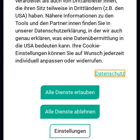
verarbeitet als auch von Drittanbieter:innen,
die ihren Sitz teilweise in Drittländern (z.B. den
FORSCHUNG
USA) haben. Nähere Informationen zu den
Überblick Forschung
Tools und den Partner:innen finden Sie in
unserer Datenschutzerklärung, in der wir auch
Allgemeine Anästhesie und Intensivmedizin
genau erklären, was eine Datenübermittlung in
Spezielle Anästhesie und Schmerztherapie
die USA bedeuten kann. Ihre Cookie-
Herz-Thorax-Gefäßchirurgische Anästhesie und Intensivmedizin
Einstellungen können Sie auf Wunsch jederzeit
individuell anpassen oder widerrufen.
ZU DEN OFFENEN STELLEN
Datenschutz
Alle Dienste erlauben
RECHTLICHES
KONTAKT
Alle Dienste ablehnen
COOKIE-EINSTELLUNGEN
IMPRESSUM
Einstellungen
© 2026 Medizinische Universität Wien