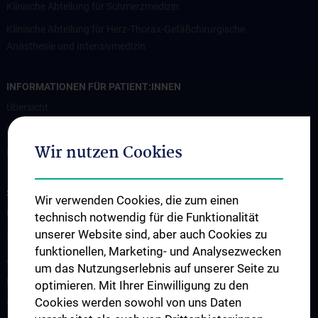
Klinische Abteilung für Schmerzmedizin
Klinische Abteilung für Herz-Thorax-Gefäßchirurgische
Anästhesie und Intensivmedizin
INFORMATIONEN FÜR PATIENT:INNEN
Übersicht
FAQs
Wir nutzen Cookies
Informationen zur Aufnahme von Intensivpatient:innen
STUDIUM, AUS- UND WEITERBILDUNG
Wir verwenden Cookies, die zum einen
Übersicht Ausbildung
technisch notwendig für die Funktionalität
unserer Website sind, aber auch Cookies zu
Studium
funktionellen, Marketing- und Analysezwecken
Ausbildung
um das Nutzungserlebnis auf unserer Seite zu
Fellows & Observer
optimieren. Mit Ihrer Einwilligung zu den
Cookies werden sowohl von uns Daten
Weiterbildung