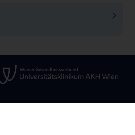
GEN
INFORMATIONEN FÜR
STUDIUM, AUS- 
PATIENT:INNEN
WEITERBILDUN
ür
ie und
Übersicht
Übersicht Ausbil