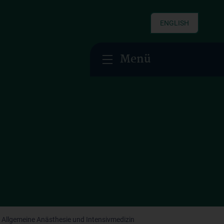
ENGLISH
Menü
r Allgemeine Anästhesie und Intensivmedizin