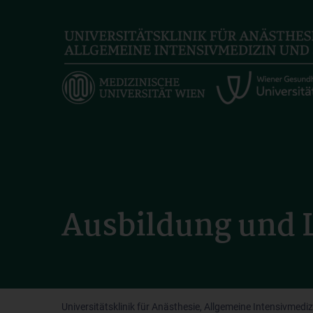
Skip
to
main
content
Ausbildung und 
Universitätsklinik für Anästhesie, Allgemeine Intensivmed