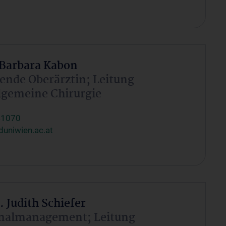
. Barbara Kabon
ende Oberärztin; Leitung
lgemeine Chirurgie
41070
uniwien.ac.at
. Judith Schiefer
onalmanagement; Leitung