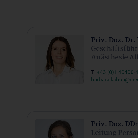
Priv. Doz. Dr
Geschäftsführ
Anästhesie Al
T:
+43 (0)1 40400-
barbara.kabon@med
Priv. Doz. DDr
Leitung Pers