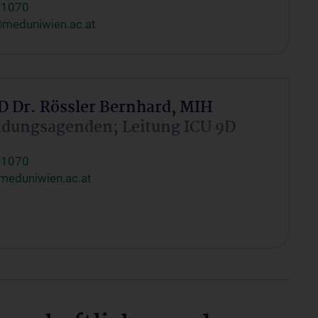
41070
@meduniwien.ac.at
PD Dr. Rössler Bernhard, MIH
ldungsagenden; Leitung ICU 9D
41070
meduniwien.ac.at