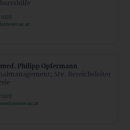
burtshilfe
41035
uniwien.ac.at
.med. Philipp Opfermann
nalmanagement; Stv. Bereichsleiter
sie
41070
meduniwien.ac.at