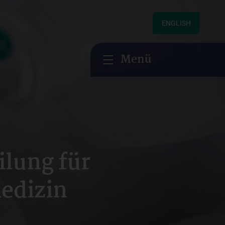
ENGLISH
Menü
ilung für
edizin