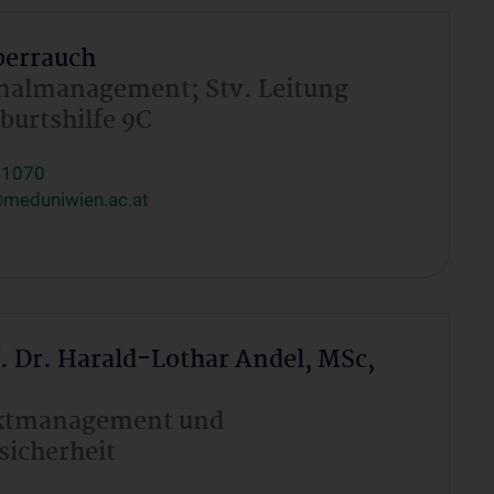
berrauch
onalmanagement; Stv. Leitung
burtshilfe 9C
41070
meduniwien.ac.at
f. Dr. Harald-Lothar Andel, MSc,
ektmanagement und
sicherheit