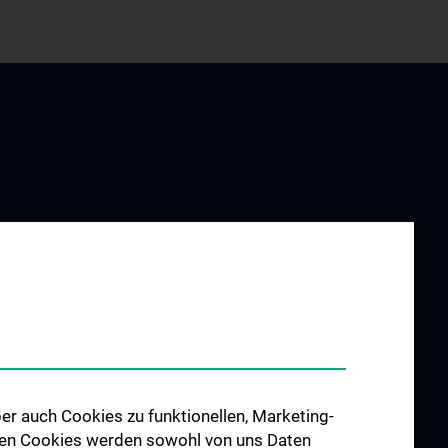
ING AND
RESEARCH
ATION
Überblick Forschung
dung
Allgemeine Anästhesie und
Intensivmedizin
Spezielle Anästhesie und
Schmerztherapie
er auch Cookies zu funktionellen, Marketing-
er
Herz-Thorax-Gefäßchirurgische
 den Cookies werden sowohl von uns Daten