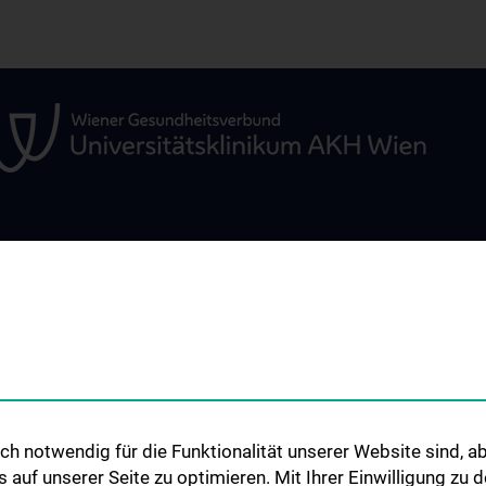
S
FOR PATIENTS
STUDIES, TRAIN
FURTHER EDUC
General
Übersicht
ensive Care
Übersicht Ausbil
Frequently Asked Questions
(FAQs)
Studium
ür
Informationen zur Aufnahme
Ausbildung
von Intensivpatient:innen
h notwendig für die Funktionalität unserer Website sind, ab
Fellows & Observ
ür Herz-
uf unserer Seite zu optimieren. Mit Ihrer Einwilligung zu