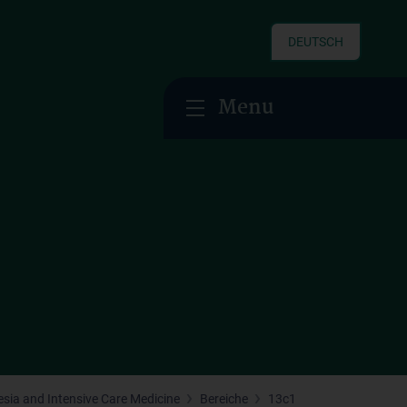
DEUTSCH
Menu
hesia and Intensive Care Medicine
Bereiche
13c1