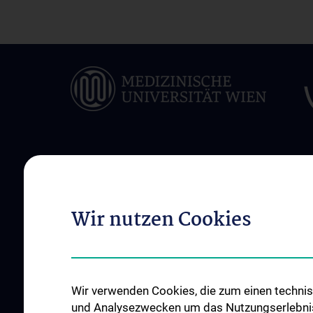
ABOUT US
OUR DEPARTMENT
Unsere Mitarbeiter:innen
Clinical Division of 
Wir nutzen Cookies
Anaesthesia and Int
Events
Medicine
Contact
Klinische Abteilung f
Schmerzmedizin
Wir verwenden Cookies, die zum einen technisc
Klinische Abteilung f
und Analysezwecken um das Nutzungserlebnis a