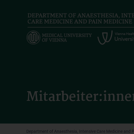
Skip
to
main
content
Mitarbeiter:inne
Department of Anaesthesia, Intensive Care Medicine and 