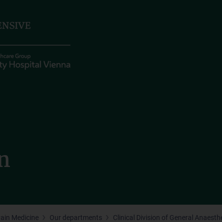
n
Pain Medicine
Our departments
Clinical Division of General Anaest